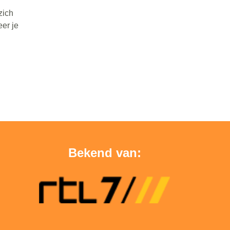
zich
eer je
Bekend van: