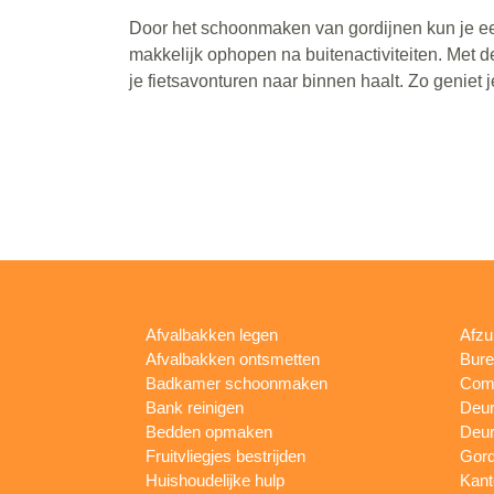
Door het schoonmaken van gordijnen kun je een 
makkelijk ophopen na buitenactiviteiten. Met de 
je fietsavonturen naar binnen haalt. Zo geniet 
Afvalbakken legen
Afzu
Afvalbakken ontsmetten
Bur
Badkamer schoonmaken
Comp
Bank reinigen
Deu
Bedden opmaken
Deur
Fruitvliegjes bestrijden
Gord
Huishoudelijke hulp
Kan