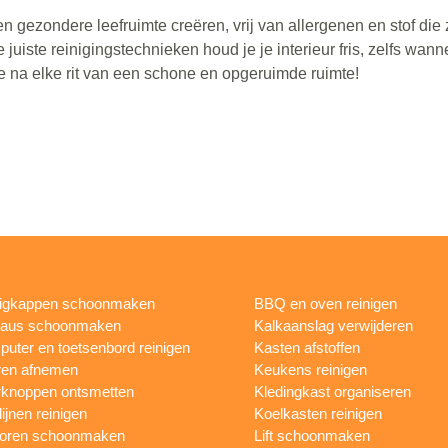
gezondere leefruimte creëren, vrij van allergenen en stof die 
juiste reinigingstechnieken houd je je interieur fris, zelfs wann
je na elke rit van een schone en opgeruimde ruimte!
igkappen schoonmaken
BBQ en oven reinigen
eaus schoonmaken
Kalkaanslag verwijderen
uter en toetsenbord reinigen
Kasten afstoffen
ren afnemen
Keukens reinigen
knoppen ontsmetten
Kledingkast organiseren
ijnen reinigen
Koelkasten reinigen
toren schoonmaken
Lift schoonmaken