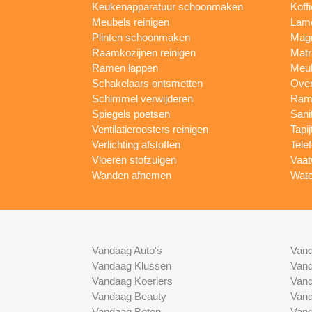
Keukenapparatuur schoonmaken
Koff
Meubels reinigen
Lam
Plinten schoonmaken
Mag
Raamkozijnen reinigen
Matr
Ramen lappen
Meub
Schakelaars ontsmetten
Ove
Schimmel verwijderen
Rame
Spiegels poetsen
Sani
Ventilatieroosters reinigen
Tapij
Verlichting afstoffen
Tele
Vloeren stofzuigen
Vaat
Wanden afnemen
Wate
Vandaag Auto's
Vand
Vandaag Klussen
Vand
Vandaag Koeriers
Vand
Vandaag Beauty
Vand
Vandaag Boten
Vand