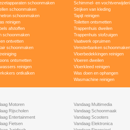
iezetapparaten schoonmaken
Schimmel- en vochtverwijder
ellen schoonmaken
Strijken van kleding
netron schoonmaken
Tapijt reinigen
as reinigen
Toiletten ontsmetten
els afstoffen
Trappenhuis dweilen
n schoonmaken
Trappenhuis stofzuigen
n ontvetten
Vaatwerk opruimen
tair schoonmaken
Vensterbanken schoonmake
treiniging
Vloerbedekkingen reinigen
foons ontsmetten
Vloeren dweilen
wassers reinigen
Vloerkleed reinigen
rkokers ontkalken
Was doen en ophangen
Wasmachine reinigen
aag Motoren
Vandaag Multimedia
aag Rijscholen
Vandaag Schoonmaak
aag Entertainment
Vandaag Scooters
aag Fietsen
Vandaag Elektronica
aag Juridisch
Vandaag Financieel