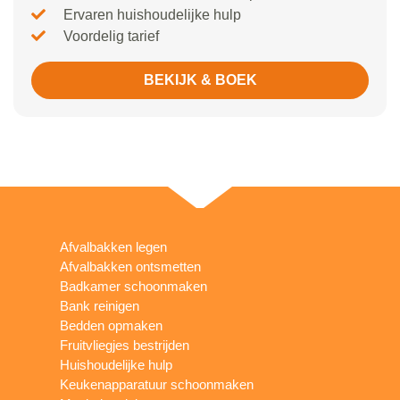
Ervaren huishoudelijke hulp
Voordelig tarief
BEKIJK & BOEK
Afvalbakken legen
Afvalbakken ontsmetten
Badkamer schoonmaken
Bank reinigen
Bedden opmaken
Fruitvliegjes bestrijden
Huishoudelijke hulp
Keukenapparatuur schoonmaken