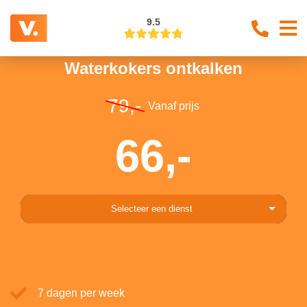
9.5
Waterkokers ontkalken
79,-
Vanaf prijs
66,-
Selecteer een dienst
7 dagen per week