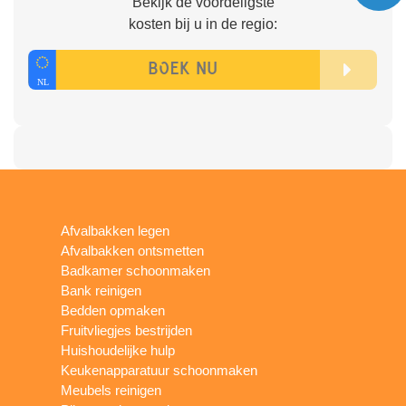
Bekijk de voordeligste
kosten bij u in de regio:
Afvalbakken legen
Afvalbakken ontsmetten
Badkamer schoonmaken
Bank reinigen
Bedden opmaken
Fruitvliegjes bestrijden
Huishoudelijke hulp
Keukenapparatuur schoonmaken
Meubels reinigen