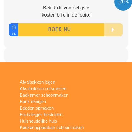
-20%
Bekijk de voordeligste
kosten bij u in de regio:
Afvalbakken legen
Afvalbakken ontsmetten
Badkamer schoonmaken
Bank reinigen
Bedden opmaken
Fruitvliegjes bestrijden
Huishoudelijke hulp
Keukenapparatuur schoonmaken