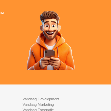
ing
n
Vandaag Development
Vandaag Marketing
Vandaag Fotografie