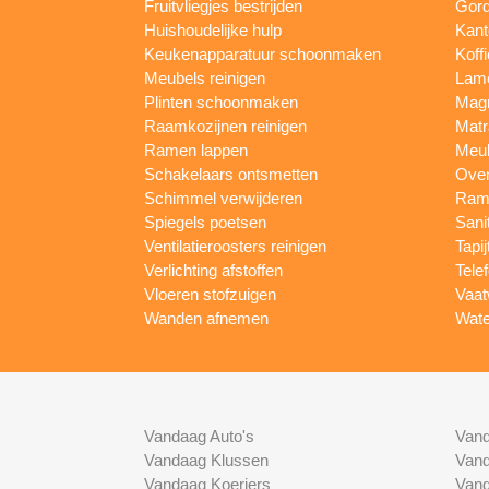
Fruitvliegjes bestrijden
Gord
Huishoudelijke hulp
Kan
Keukenapparatuur schoonmaken
Koff
Meubels reinigen
Lam
Plinten schoonmaken
Mag
Raamkozijnen reinigen
Matr
Ramen lappen
Meub
Schakelaars ontsmetten
Ove
Schimmel verwijderen
Rame
Spiegels poetsen
Sani
Ventilatieroosters reinigen
Tapij
Verlichting afstoffen
Tele
Vloeren stofzuigen
Vaat
Wanden afnemen
Wate
Vandaag Auto's
Vand
Vandaag Klussen
Vand
Vandaag Koeriers
Vand