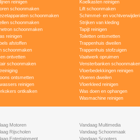
ijnen reinigen
Koelkasten reinigen
toren schoonmaken
Lift schoonmaken
iezetapparaten schoonmaken
Schimmel- en vochtverwijder
ellen schoonmaken
Strijken van kleding
netron schoonmaken
Tapijt reinigen
as reinigen
Toiletten ontsmetten
els afstoffen
Trappenhuis dweilen
n schoonmaken
Trappenhuis stofzuigen
n ontvetten
Vaatwerk opruimen
tair schoonmaken
Vensterbanken schoonmake
treiniging
Vloerbedekkingen reinigen
foons ontsmetten
Vloeren dweilen
wassers reinigen
Vloerkleed reinigen
rkokers ontkalken
Was doen en ophangen
Wasmachine reinigen
aag Motoren
Vandaag Multimedia
aag Rijscholen
Vandaag Schoonmaak
aag Entertainment
Vandaag Scooters