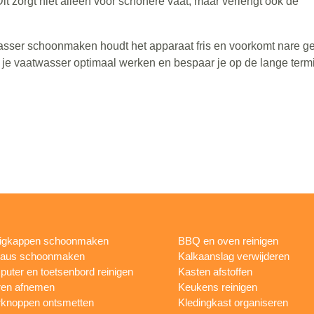
 zorgt niet alleen voor schonere vaat, maar verlengt ook de
asser schoonmaken houdt het apparaat fris en voorkomt nare ge
je vaatwasser optimaal werken en bespaar je op de lange term
igkappen schoonmaken
BBQ en oven reinigen
eaus schoonmaken
Kalkaanslag verwijderen
uter en toetsenbord reinigen
Kasten afstoffen
ren afnemen
Keukens reinigen
knoppen ontsmetten
Kledingkast organiseren