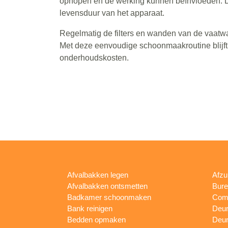
ophopen en de werking kunnen beïnvloeden. Dit
levensduur van het apparaat.
Regelmatig de filters en wanden van de vaatw
Met deze eenvoudige schoonmaakroutine blijft 
onderhoudskosten.
Afvalbakken legen
Afzu
Afvalbakken ontsmetten
Bur
Badkamer schoonmaken
Comp
Bank reinigen
Deu
Bedden opmaken
Deur