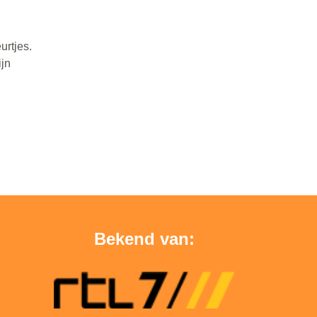
urtjes.
ijn
Bekend van: