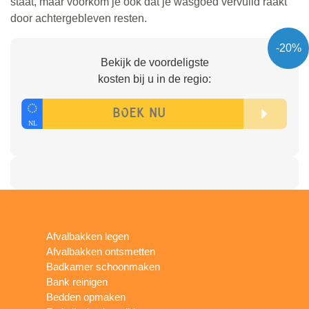
staat, maar voorkom je ook dat je wasgoed vervuild raakt
door achtergebleven resten.
-20%
Bekijk de voordeligste
kosten bij u in de regio:
Afvalbakken legen
Afvalbakken ontsmetten
Badkamer schoonmaken
Bank reinigen
Bedden opmaken