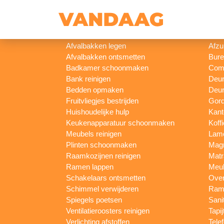
// example update test
Afvalbakken legen
Afzu
Afvalbakken ontsmetten
Bur
Badkamer schoonmaken
Comp
Bank reinigen
Deu
Bedden opmaken
Deur
Fruitvliegjes bestrijden
Gord
Huishoudelijke hulp
Kan
Keukenapparatuur schoonmaken
Koff
Meubels reinigen
Lam
Plinten schoonmaken
Mag
Raamkozijnen reinigen
Matr
Ramen lappen
Meub
Schakelaars ontsmetten
Ove
Schimmel verwijderen
Rame
Spiegels poetsen
Sani
Ventilatieroosters reinigen
Tapij
Verlichting afstoffen
Tele