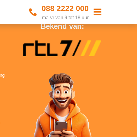
088 2222 000
ma-vr van 9 tot 18 uur
Bekend van:
ing
n