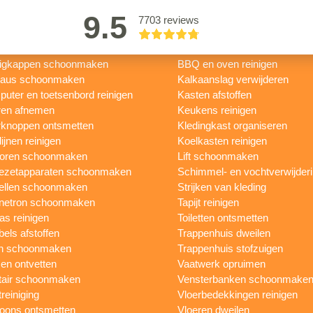
9.5
7703 reviews
igkappen schoonmaken
BBQ en oven reinigen
eaus schoonmaken
Kalkaanslag verwijderen
uter en toetsenbord reinigen
Kasten afstoffen
ren afnemen
Keukens reinigen
knoppen ontsmetten
Kledingkast organiseren
ijnen reinigen
Koelkasten reinigen
toren schoonmaken
Lift schoonmaken
iezetapparaten schoonmaken
Schimmel- en vochtverwijder
ellen schoonmaken
Strijken van kleding
netron schoonmaken
Tapijt reinigen
as reinigen
Toiletten ontsmetten
els afstoffen
Trappenhuis dweilen
n schoonmaken
Trappenhuis stofzuigen
n ontvetten
Vaatwerk opruimen
tair schoonmaken
Vensterbanken schoonmake
treiniging
Vloerbedekkingen reinigen
foons ontsmetten
Vloeren dweilen