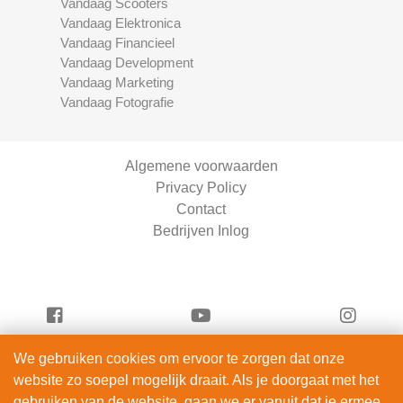
Vandaag Scooters
Vandaag Elektronica
Vandaag Financieel
Vandaag Development
Vandaag Marketing
Vandaag Fotografie
Algemene voorwaarden
Privacy Policy
Contact
Bedrijven Inlog
We gebruiken cookies om ervoor te zorgen dat onze
Serviceright Schoonmaak is onderdeel van
website zo soepel mogelijk draait. Als je doorgaat met het
ServiceRight B.V. | KVK 90914872
gebruiken van de website, gaan we er vanuit dat je ermee