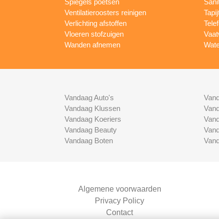
Spiegels poetsen
Sani
Ventilatieroosters reinigen
Tapij
Verlichting afstoffen
Tele
Vloeren stofzuigen
Vaat
Wanden afnemen
Wate
Vandaag Auto's
Vand
Vandaag Klussen
Vand
Vandaag Koeriers
Vand
Vandaag Beauty
Vand
Vandaag Boten
Vand
Algemene voorwaarden
Privacy Policy
Contact