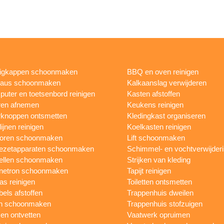
igkappen schoonmaken
BBQ en oven reinigen
eaus schoonmaken
Kalkaanslag verwijderen
uter en toetsenbord reinigen
Kasten afstoffen
ren afnemen
Keukens reinigen
knoppen ontsmetten
Kledingkast organiseren
ijnen reinigen
Koelkasten reinigen
toren schoonmaken
Lift schoonmaken
iezetapparaten schoonmaken
Schimmel- en vochtverwijder
ellen schoonmaken
Strijken van kleding
netron schoonmaken
Tapijt reinigen
as reinigen
Toiletten ontsmetten
els afstoffen
Trappenhuis dweilen
n schoonmaken
Trappenhuis stofzuigen
n ontvetten
Vaatwerk opruimen