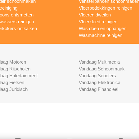
tair schoonmaken
Vensterbanken schoonmake
treiniging
Vloerbedekkingen reinigen
foons ontsmetten
Vloeren dweilen
wassers reinigen
Vloerkleed reinigen
rkokers ontkalken
Was doen en ophangen
Wasmachine reinigen
aag Motoren
Vandaag Multimedia
aag Rijscholen
Vandaag Schoonmaak
aag Entertainment
Vandaag Scooters
aag Fietsen
Vandaag Elektronica
aag Juridisch
Vandaag Financieel