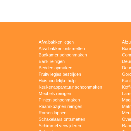
Afvalbakken legen
Afzu
Afvalbakken ontsmetten
Bur
Badkamer schoonmaken
Comp
Bank reinigen
Deu
Bedden opmaken
Deur
Fruitvliegjes bestrijden
Gord
Huishoudelijke hulp
Kan
Keukenapparatuur schoonmaken
Koff
Meubels reinigen
Lam
Plinten schoonmaken
Mag
Raamkozijnen reinigen
Matr
Ramen lappen
Meub
Schakelaars ontsmetten
Ove
Schimmel verwijderen
Rame