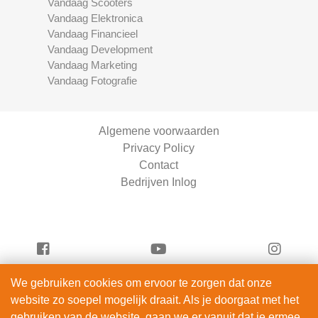
Vandaag Scooters
Vandaag Elektronica
Vandaag Financieel
Vandaag Development
Vandaag Marketing
Vandaag Fotografie
Algemene voorwaarden
Privacy Policy
Contact
Bedrijven Inlog
We gebruiken cookies om ervoor te zorgen dat onze
Serviceright Schoonmaak is onderdeel van
website zo soepel mogelijk draait. Als je doorgaat met het
ServiceRight B.V. | KVK 90914872
gebruiken van de website, gaan we er vanuit dat je ermee