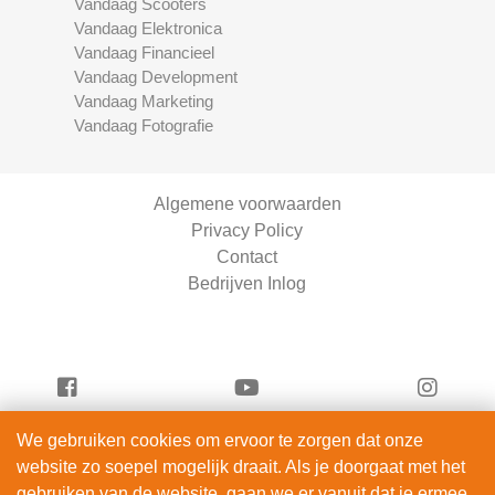
Vandaag Scooters
Vandaag Elektronica
Vandaag Financieel
Vandaag Development
Vandaag Marketing
Vandaag Fotografie
Algemene voorwaarden
Privacy Policy
Contact
Bedrijven Inlog
We gebruiken cookies om ervoor te zorgen dat onze
Serviceright Schoonmaak is onderdeel van
website zo soepel mogelijk draait. Als je doorgaat met het
ServiceRight B.V. | KVK 90914872
gebruiken van de website, gaan we er vanuit dat je ermee