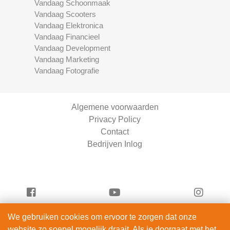
Vandaag Schoonmaak
Vandaag Scooters
Vandaag Elektronica
Vandaag Financieel
Vandaag Development
Vandaag Marketing
Vandaag Fotografie
Algemene voorwaarden
Privacy Policy
Contact
Bedrijven Inlog
We gebruiken cookies om ervoor te zorgen dat onze
Serviceright Schoonmaak is onderdeel van
website zo soepel mogelijk draait. Als je doorgaat met het