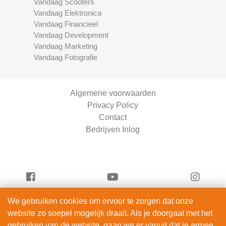
Vandaag Scooters
Vandaag Elektronica
Vandaag Financieel
Vandaag Development
Vandaag Marketing
Vandaag Fotografie
Algemene voorwaarden
Privacy Policy
Contact
Bedrijven Inlog
We gebruiken cookies om ervoor te zorgen dat onze
Serviceright Schoonmaak is onderdeel van
website zo soepel mogelijk draait. Als je doorgaat met het
ServiceRight B.V. | KVK 90914872
gebruiken van de website, gaan we er vanuit dat je ermee