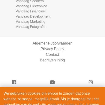
Vandaag Scooters
Vandaag Elektronica
Vandaag Financieel
Vandaag Development
Vandaag Marketing
Vandaag Fotografie
Algemene voorwaarden
Privacy Policy
Contact
Bedrijven Inlog
We gebruiken cookies om ervoor te zorgen dat onze
Serviceright Schoonmaak is onderdeel van
website zo soepel mogelijk draait. Als je doorgaat met het
ServiceRight B.V. | KVK 90914872
gebruiken van de website, gaan we er vanuit dat je ermee