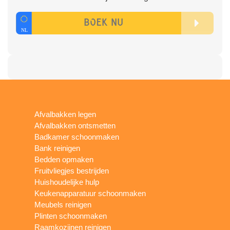
Afvalbakken legen
Afvalbakken ontsmetten
Badkamer schoonmaken
Bank reinigen
Bedden opmaken
Fruitvliegjes bestrijden
Huishoudelijke hulp
Keukenapparatuur schoonmaken
Meubels reinigen
Plinten schoonmaken
Raamkozijnen reinigen