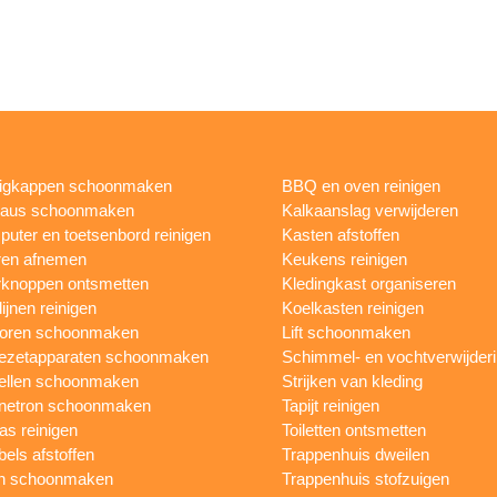
igkappen schoonmaken
BBQ en oven reinigen
eaus schoonmaken
Kalkaanslag verwijderen
uter en toetsenbord reinigen
Kasten afstoffen
ren afnemen
Keukens reinigen
knoppen ontsmetten
Kledingkast organiseren
ijnen reinigen
Koelkasten reinigen
toren schoonmaken
Lift schoonmaken
iezetapparaten schoonmaken
Schimmel- en vochtverwijder
ellen schoonmaken
Strijken van kleding
netron schoonmaken
Tapijt reinigen
as reinigen
Toiletten ontsmetten
els afstoffen
Trappenhuis dweilen
n schoonmaken
Trappenhuis stofzuigen