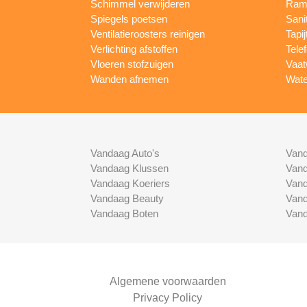
Schimmel verwijderen
Rame
Spiegels poetsen
Sani
Ventilatieroosters reinigen
Tapij
Verlichting afstoffen
Tele
Vloeren stofzuigen
Vaat
Wanden afnemen
Wate
Vandaag Auto's
Vand
Vandaag Klussen
Vand
Vandaag Koeriers
Vand
Vandaag Beauty
Vand
Vandaag Boten
Vand
Algemene voorwaarden
Privacy Policy