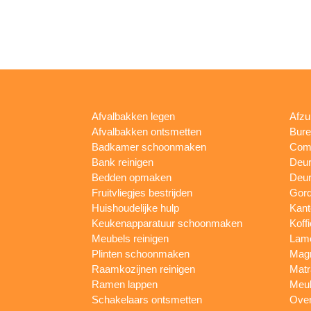
Afvalbakken legen
Afzu
Afvalbakken ontsmetten
Bur
Badkamer schoonmaken
Comp
Bank reinigen
Deu
Bedden opmaken
Deur
Fruitvliegjes bestrijden
Gord
Huishoudelijke hulp
Kan
Keukenapparatuur schoonmaken
Koff
Meubels reinigen
Lam
Plinten schoonmaken
Mag
Raamkozijnen reinigen
Matr
Ramen lappen
Meub
Schakelaars ontsmetten
Ove