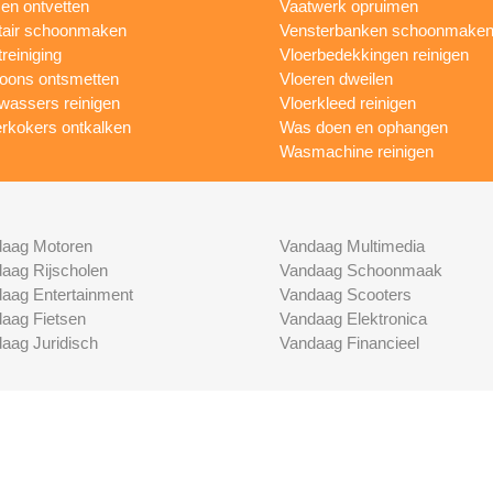
n ontvetten
Vaatwerk opruimen
tair schoonmaken
Vensterbanken schoonmake
treiniging
Vloerbedekkingen reinigen
foons ontsmetten
Vloeren dweilen
wassers reinigen
Vloerkleed reinigen
rkokers ontkalken
Was doen en ophangen
Wasmachine reinigen
aag Motoren
Vandaag Multimedia
aag Rijscholen
Vandaag Schoonmaak
aag Entertainment
Vandaag Scooters
aag Fietsen
Vandaag Elektronica
aag Juridisch
Vandaag Financieel