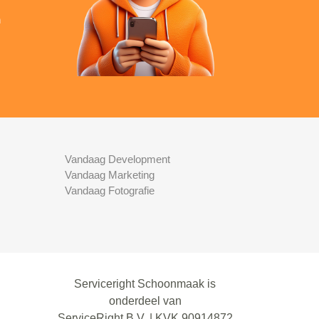
n
Vandaag Development
Vandaag Marketing
Vandaag Fotografie
Serviceright Schoonmaak is
onderdeel van
ServiceRight B.V. | KVK 90914872