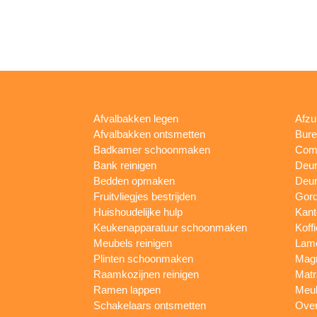
Afvalbakken legen
Afzu
Afvalbakken ontsmetten
Bur
Badkamer schoonmaken
Comp
Bank reinigen
Deu
Bedden opmaken
Deur
Fruitvliegjes bestrijden
Gord
Huishoudelijke hulp
Kan
Keukenapparatuur schoonmaken
Koff
Meubels reinigen
Lam
Plinten schoonmaken
Mag
Raamkozijnen reinigen
Matr
Ramen lappen
Meub
Schakelaars ontsmetten
Ove