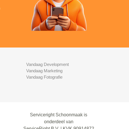
n
Vandaag Development
Vandaag Marketing
Vandaag Fotografie
Serviceright Schoonmaak is
onderdeel van
ServiceRight B.V. | KVK 90914872