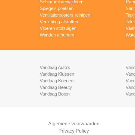
Schimmel verwijderen
Rame
Spiegels poetsen
Sani
Ventilatieroosters reinigen
Tapij
Verlichting afstoffen
Tele
Vloeren stofzuigen
Vaat
Wanden afnemen
Wate
Vandaag Auto's
Vand
Vandaag Klussen
Vand
Vandaag Koeriers
Vand
Vandaag Beauty
Vand
Vandaag Boten
Vand
Algemene voorwaarden
Privacy Policy