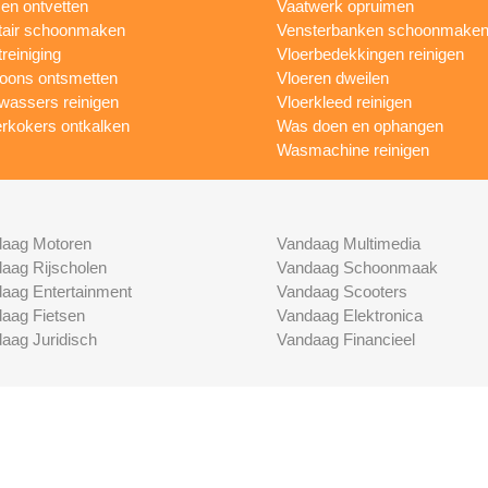
n ontvetten
Vaatwerk opruimen
tair schoonmaken
Vensterbanken schoonmake
treiniging
Vloerbedekkingen reinigen
foons ontsmetten
Vloeren dweilen
wassers reinigen
Vloerkleed reinigen
rkokers ontkalken
Was doen en ophangen
Wasmachine reinigen
aag Motoren
Vandaag Multimedia
aag Rijscholen
Vandaag Schoonmaak
aag Entertainment
Vandaag Scooters
aag Fietsen
Vandaag Elektronica
aag Juridisch
Vandaag Financieel