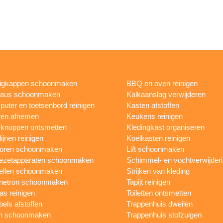
igkappen schoonmaken
BBQ en oven reinigen
eaus schoonmaken
Kalkaanslag verwijderen
uter en toetsenbord reinigen
Kasten afstoffen
ren afnemen
Keukens reinigen
knoppen ontsmetten
Kledingkast organiseren
ijnen reinigen
Koelkasten reinigen
toren schoonmaken
Lift schoonmaken
iezetapparaten schoonmaken
Schimmel- en vochtverwijder
ellen schoonmaken
Strijken van kleding
netron schoonmaken
Tapijt reinigen
as reinigen
Toiletten ontsmetten
els afstoffen
Trappenhuis dweilen
n schoonmaken
Trappenhuis stofzuigen