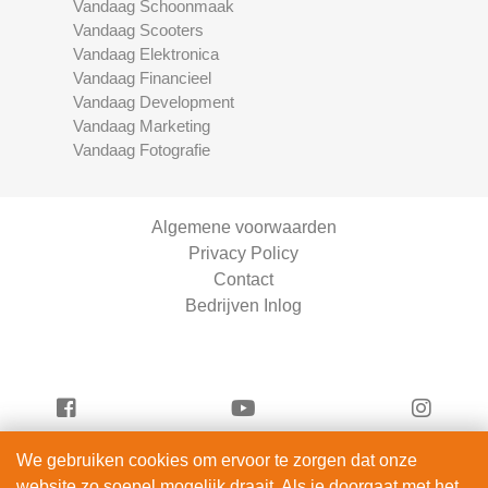
Vandaag Schoonmaak
Vandaag Scooters
Vandaag Elektronica
Vandaag Financieel
Vandaag Development
Vandaag Marketing
Vandaag Fotografie
Algemene voorwaarden
Privacy Policy
Contact
Bedrijven Inlog
We gebruiken cookies om ervoor te zorgen dat onze
Serviceright Schoonmaak is onderdeel van
website zo soepel mogelijk draait. Als je doorgaat met het