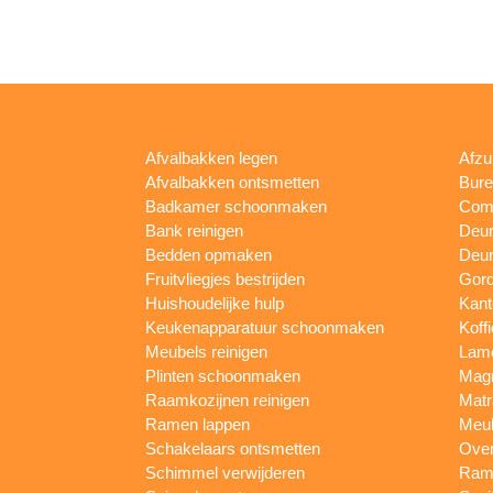
Afvalbakken legen
Afzu
Afvalbakken ontsmetten
Bur
Badkamer schoonmaken
Comp
Bank reinigen
Deu
Bedden opmaken
Deur
Fruitvliegjes bestrijden
Gord
Huishoudelijke hulp
Kan
Keukenapparatuur schoonmaken
Koff
Meubels reinigen
Lam
Plinten schoonmaken
Mag
Raamkozijnen reinigen
Matr
Ramen lappen
Meub
Schakelaars ontsmetten
Ove
Schimmel verwijderen
Rame