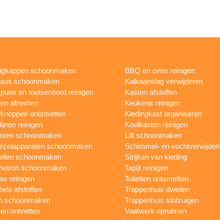
igkappen schoonmaken
BBQ en oven reinigen
eaus schoonmaken
Kalkaanslag verwijderen
uter en toetsenbord reinigen
Kasten afstoffen
ren afnemen
Keukens reinigen
knoppen ontsmetten
Kledingkast organiseren
ijnen reinigen
Koelkasten reinigen
toren schoonmaken
Lift schoonmaken
iezetapparaten schoonmaken
Schimmel- en vochtverwijder
ellen schoonmaken
Strijken van kleding
netron schoonmaken
Tapijt reinigen
as reinigen
Toiletten ontsmetten
els afstoffen
Trappenhuis dweilen
n schoonmaken
Trappenhuis stofzuigen
n ontvetten
Vaatwerk opruimen