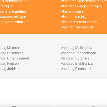
tair schoonmaken
Vensterbanken schoonmake
treiniging
Vloerbedekkingen reinigen
foons ontsmetten
Vloeren dweilen
wassers reinigen
Vloerkleed reinigen
rkokers ontkalken
Was doen en ophangen
Wasmachine reinigen
aag Motoren
Vandaag Multimedia
aag Rijscholen
Vandaag Schoonmaak
aag Entertainment
Vandaag Scooters
aag Fietsen
Vandaag Elektronica
aag Juridisch
Vandaag Financieel