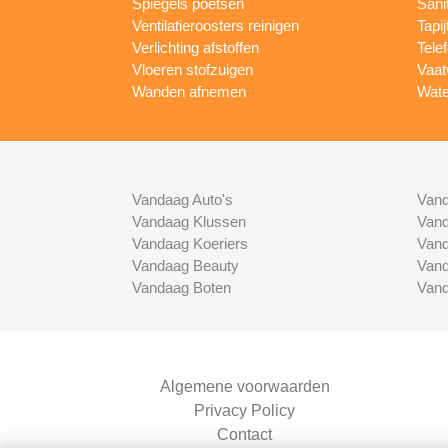
Spiegels poetsen
Sani
Ventilatieroosters reinigen
Tapij
Verlichting afstoffen
Tele
Vloeren stofzuigen
Vaat
Wanden afnemen
Wate
Vandaag Auto's
Vand
Vandaag Klussen
Vand
Vandaag Koeriers
Vand
Vandaag Beauty
Vand
Vandaag Boten
Vand
Algemene voorwaarden
Privacy Policy
Contact