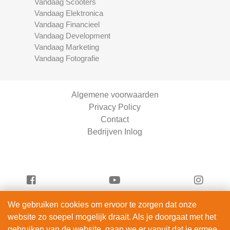
Vandaag Scooters
Vandaag Elektronica
Vandaag Financieel
Vandaag Development
Vandaag Marketing
Vandaag Fotografie
Algemene voorwaarden
Privacy Policy
Contact
Bedrijven Inlog
We gebruiken cookies om ervoor te zorgen dat onze
Serviceright Schoonmaak is onderdeel van
website zo soepel mogelijk draait. Als je doorgaat met het
ServiceRight B.V. | KVK 90914872
gebruiken van de website, gaan we er vanuit dat je ermee