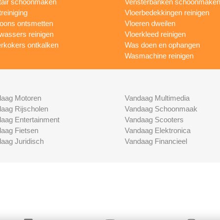
tair schoonmaken
Vensterbanken schoonmake
treiniging
Vloerbedekkingen reinigen
foons ontsmetten
Vloeren dweilen
wassers reinigen
Vloerkleed reinigen
rkokers ontkalken
Was doen en ophangen
Wasmachine reinigen
aag Motoren
Vandaag Multimedia
aag Rijscholen
Vandaag Schoonmaak
aag Entertainment
Vandaag Scooters
aag Fietsen
Vandaag Elektronica
aag Juridisch
Vandaag Financieel