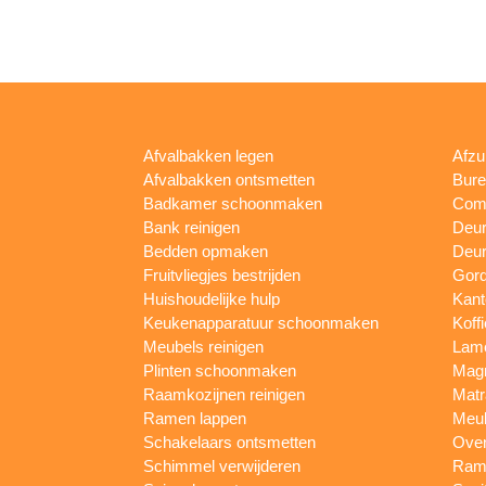
Afvalbakken legen
Afzu
Afvalbakken ontsmetten
Bur
Badkamer schoonmaken
Comp
Bank reinigen
Deu
Bedden opmaken
Deur
Fruitvliegjes bestrijden
Gord
Huishoudelijke hulp
Kan
Keukenapparatuur schoonmaken
Koff
Meubels reinigen
Lam
Plinten schoonmaken
Mag
Raamkozijnen reinigen
Matr
Ramen lappen
Meub
Schakelaars ontsmetten
Ove
Schimmel verwijderen
Rame