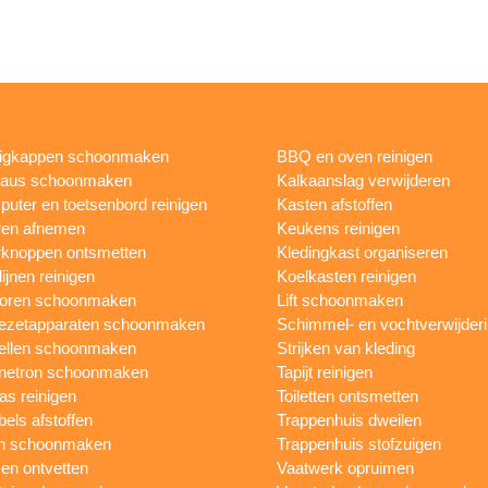
igkappen schoonmaken
BBQ en oven reinigen
eaus schoonmaken
Kalkaanslag verwijderen
uter en toetsenbord reinigen
Kasten afstoffen
ren afnemen
Keukens reinigen
knoppen ontsmetten
Kledingkast organiseren
ijnen reinigen
Koelkasten reinigen
toren schoonmaken
Lift schoonmaken
iezetapparaten schoonmaken
Schimmel- en vochtverwijder
ellen schoonmaken
Strijken van kleding
netron schoonmaken
Tapijt reinigen
as reinigen
Toiletten ontsmetten
els afstoffen
Trappenhuis dweilen
n schoonmaken
Trappenhuis stofzuigen
n ontvetten
Vaatwerk opruimen