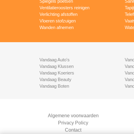
Spiegels poetsen
Sani
Ventilatieroosters reinigen
Tapij
Verlichting afstoffen
Tele
Vloeren stofzuigen
Vaat
Wanden afnemen
Wate
Vandaag Auto's
Vand
Vandaag Klussen
Vand
Vandaag Koeriers
Vand
Vandaag Beauty
Vand
Vandaag Boten
Vand
Algemene voorwaarden
Privacy Policy
Contact