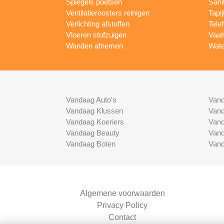
Spiegels poetsen
Sani
Ventilatieroosters reinigen
Tapij
Verlichting afstoffen
Tele
Vloeren stofzuigen
Vaat
Wanden afnemen
Wate
Vandaag Auto's
Vand
Vandaag Klussen
Vand
Vandaag Koeriers
Vand
Vandaag Beauty
Vand
Vandaag Boten
Vand
Algemene voorwaarden
Privacy Policy
Contact