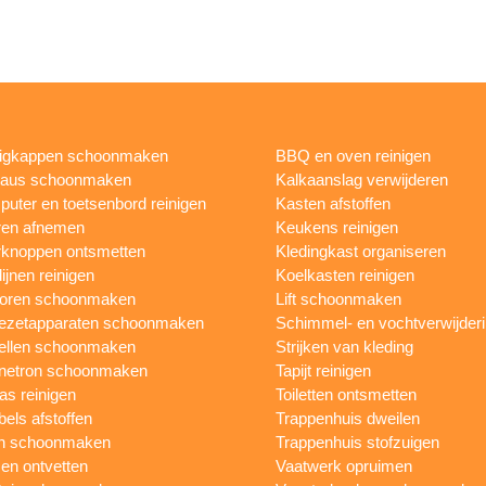
igkappen schoonmaken
BBQ en oven reinigen
eaus schoonmaken
Kalkaanslag verwijderen
uter en toetsenbord reinigen
Kasten afstoffen
ren afnemen
Keukens reinigen
knoppen ontsmetten
Kledingkast organiseren
ijnen reinigen
Koelkasten reinigen
toren schoonmaken
Lift schoonmaken
iezetapparaten schoonmaken
Schimmel- en vochtverwijder
ellen schoonmaken
Strijken van kleding
netron schoonmaken
Tapijt reinigen
as reinigen
Toiletten ontsmetten
els afstoffen
Trappenhuis dweilen
n schoonmaken
Trappenhuis stofzuigen
n ontvetten
Vaatwerk opruimen