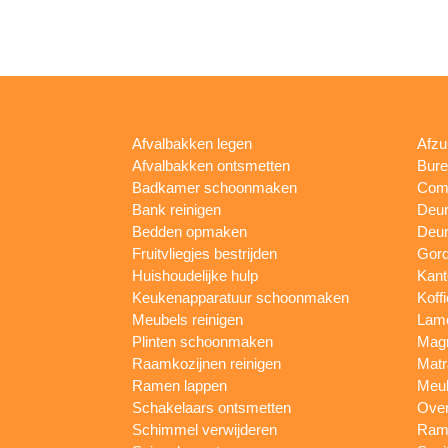
Afvalbakken legen
Afzu
Afvalbakken ontsmetten
Bur
Badkamer schoonmaken
Comp
Bank reinigen
Deu
Bedden opmaken
Deur
Fruitvliegjes bestrijden
Gord
Huishoudelijke hulp
Kan
Keukenapparatuur schoonmaken
Koff
Meubels reinigen
Lam
Plinten schoonmaken
Mag
Raamkozijnen reinigen
Matr
Ramen lappen
Meub
Schakelaars ontsmetten
Ove
Schimmel verwijderen
Rame