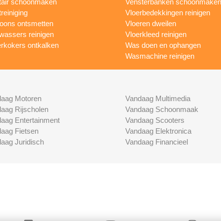
tair schoonmaken
Vensterbanken schoonmake
treiniging
Vloerbedekkingen reinigen
foons ontsmetten
Vloeren dweilen
wassers reinigen
Vloerkleed reinigen
rkokers ontkalken
Was doen en ophangen
Wasmachine reinigen
aag Motoren
Vandaag Multimedia
aag Rijscholen
Vandaag Schoonmaak
aag Entertainment
Vandaag Scooters
aag Fietsen
Vandaag Elektronica
aag Juridisch
Vandaag Financieel