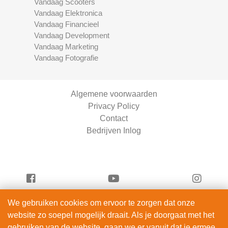
Vandaag Scooters
Vandaag Elektronica
Vandaag Financieel
Vandaag Development
Vandaag Marketing
Vandaag Fotografie
Algemene voorwaarden
Privacy Policy
Contact
Bedrijven Inlog
We gebruiken cookies om ervoor te zorgen dat onze
Serviceright Schoonmaak is onderdeel van
website zo soepel mogelijk draait. Als je doorgaat met het
ServiceRight B.V. | KVK 90914872
gebruiken van de website, gaan we er vanuit dat je ermee