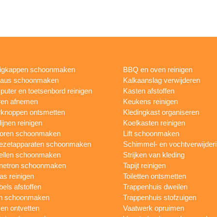
igkappen schoonmaken
BBQ en oven reinigen
eaus schoonmaken
Kalkaanslag verwijderen
uter en toetsenbord reinigen
Kasten afstoffen
ren afnemen
Keukens reinigen
knoppen ontsmetten
Kledingkast organiseren
ijnen reinigen
Koelkasten reinigen
toren schoonmaken
Lift schoonmaken
iezetapparaten schoonmaken
Schimmel- en vochtverwijder
ellen schoonmaken
Strijken van kleding
netron schoonmaken
Tapijt reinigen
as reinigen
Toiletten ontsmetten
els afstoffen
Trappenhuis dweilen
n schoonmaken
Trappenhuis stofzuigen
n ontvetten
Vaatwerk opruimen