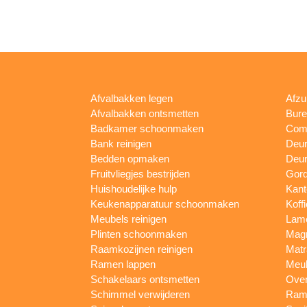
Afvalbakken legen
Afzu
Afvalbakken ontsmetten
Bur
Badkamer schoonmaken
Comp
Bank reinigen
Deu
Bedden opmaken
Deur
Fruitvliegjes bestrijden
Gord
Huishoudelijke hulp
Kan
Keukenapparatuur schoonmaken
Koff
Meubels reinigen
Lam
Plinten schoonmaken
Mag
Raamkozijnen reinigen
Matr
Ramen lappen
Meub
Schakelaars ontsmetten
Ove
Schimmel verwijderen
Rame