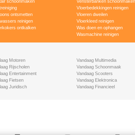
tair schoonmaken
Vensterbanken schoonmake
treiniging
Vloerbedekkingen reinigen
foons ontsmetten
Vloeren dweilen
wassers reinigen
Vloerkleed reinigen
rkokers ontkalken
Was doen en ophangen
Wasmachine reinigen
aag Motoren
Vandaag Multimedia
aag Rijscholen
Vandaag Schoonmaak
aag Entertainment
Vandaag Scooters
aag Fietsen
Vandaag Elektronica
aag Juridisch
Vandaag Financieel