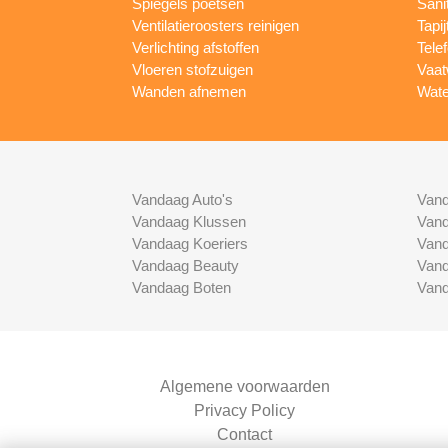
Spiegels poetsen
Sani
Ventilatieroosters reinigen
Tapij
Verlichting afstoffen
Tele
Vloeren stofzuigen
Vaat
Wanden afnemen
Wate
Vandaag Auto's
Vand
Vandaag Klussen
Vand
Vandaag Koeriers
Vand
Vandaag Beauty
Vand
Vandaag Boten
Vand
Algemene voorwaarden
Privacy Policy
Contact