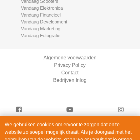
Vandaag Scooters
Vandaag Elektronica
Vandaag Financieel
Vandaag Development
Vandaag Marketing
Vandaag Fotografie
Algemene voorwaarden
Privacy Policy
Contact
Bedrijven Inlog
We gebruiken cookies om ervoor te zorgen dat onze
Serviceright Schoonmaak is onderdeel van
website zo soepel mogelijk draait. Als je doorgaat met het
ServiceRight B.V. | KVK 90914872
gebruiken van de website, gaan we er vanuit dat je ermee