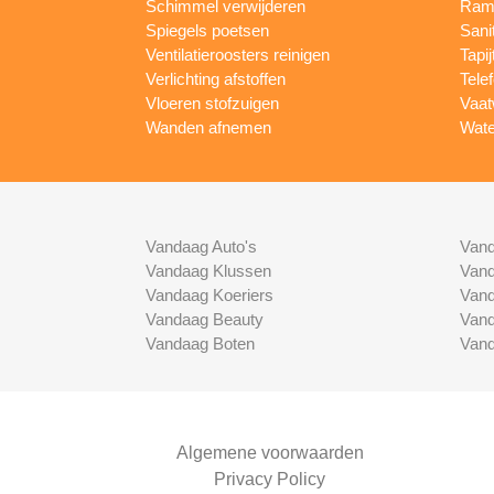
Schimmel verwijderen
Rame
Spiegels poetsen
Sani
Ventilatieroosters reinigen
Tapij
Verlichting afstoffen
Tele
Vloeren stofzuigen
Vaat
Wanden afnemen
Wate
Vandaag Auto's
Vand
Vandaag Klussen
Vand
Vandaag Koeriers
Vand
Vandaag Beauty
Vand
Vandaag Boten
Vand
Algemene voorwaarden
Privacy Policy