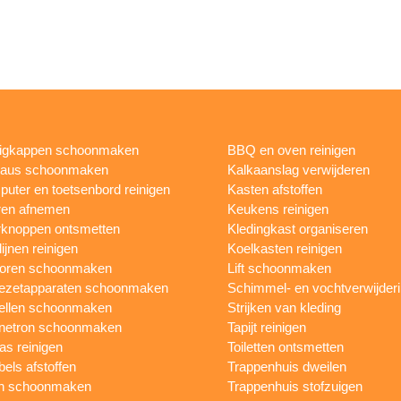
igkappen schoonmaken
BBQ en oven reinigen
eaus schoonmaken
Kalkaanslag verwijderen
uter en toetsenbord reinigen
Kasten afstoffen
ren afnemen
Keukens reinigen
knoppen ontsmetten
Kledingkast organiseren
ijnen reinigen
Koelkasten reinigen
toren schoonmaken
Lift schoonmaken
iezetapparaten schoonmaken
Schimmel- en vochtverwijder
ellen schoonmaken
Strijken van kleding
netron schoonmaken
Tapijt reinigen
as reinigen
Toiletten ontsmetten
els afstoffen
Trappenhuis dweilen
n schoonmaken
Trappenhuis stofzuigen