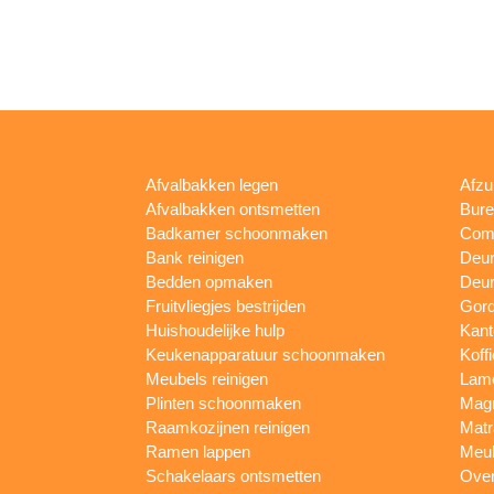
Afvalbakken legen
Afzu
Afvalbakken ontsmetten
Bur
Badkamer schoonmaken
Comp
Bank reinigen
Deu
Bedden opmaken
Deur
Fruitvliegjes bestrijden
Gord
Huishoudelijke hulp
Kan
Keukenapparatuur schoonmaken
Koff
Meubels reinigen
Lam
Plinten schoonmaken
Mag
Raamkozijnen reinigen
Matr
Ramen lappen
Meub
Schakelaars ontsmetten
Ove