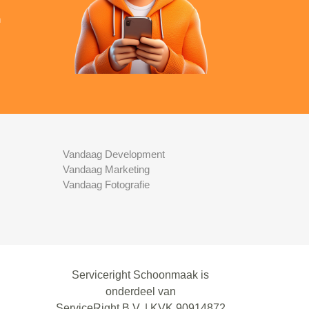
n
Vandaag Development
Vandaag Marketing
Vandaag Fotografie
Serviceright Schoonmaak is
onderdeel van
ServiceRight B.V. | KVK 90914872