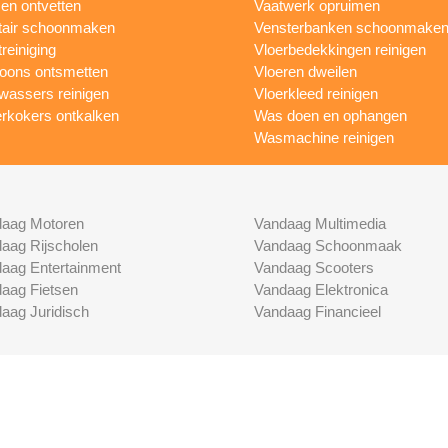
n ontvetten
Vaatwerk opruimen
tair schoonmaken
Vensterbanken schoonmake
treiniging
Vloerbedekkingen reinigen
foons ontsmetten
Vloeren dweilen
wassers reinigen
Vloerkleed reinigen
rkokers ontkalken
Was doen en ophangen
Wasmachine reinigen
aag Motoren
Vandaag Multimedia
aag Rijscholen
Vandaag Schoonmaak
aag Entertainment
Vandaag Scooters
aag Fietsen
Vandaag Elektronica
aag Juridisch
Vandaag Financieel