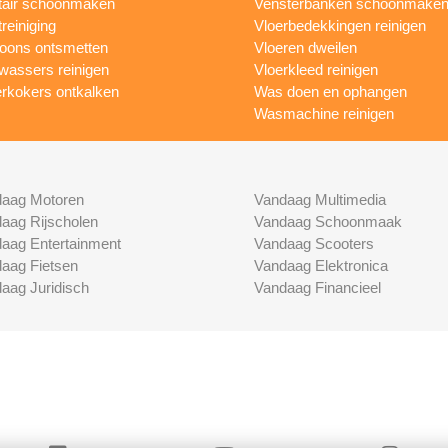
tair schoonmaken
Vensterbanken schoonmake
treiniging
Vloerbedekkingen reinigen
foons ontsmetten
Vloeren dweilen
wassers reinigen
Vloerkleed reinigen
rkokers ontkalken
Was doen en ophangen
Wasmachine reinigen
aag Motoren
Vandaag Multimedia
aag Rijscholen
Vandaag Schoonmaak
aag Entertainment
Vandaag Scooters
aag Fietsen
Vandaag Elektronica
aag Juridisch
Vandaag Financieel