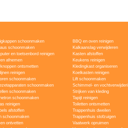
igkappen schoonmaken
BBQ en oven reinigen
eaus schoonmaken
Kalkaanslag verwijderen
uter en toetsenbord reinigen
Kasten afstoffen
ren afnemen
Keukens reinigen
knoppen ontsmetten
Kledingkast organiseren
ijnen reinigen
Koelkasten reinigen
toren schoonmaken
Lift schoonmaken
iezetapparaten schoonmaken
Schimmel- en vochtverwijder
ellen schoonmaken
Strijken van kleding
netron schoonmaken
Tapijt reinigen
as reinigen
Toiletten ontsmetten
els afstoffen
Trappenhuis dweilen
n schoonmaken
Trappenhuis stofzuigen
n ontvetten
Vaatwerk opruimen