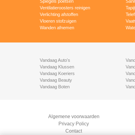
Spiegels poetsen
Sani
Ventilatieroosters reinigen
Tapij
Verlichting afstoffen
Tele
Vloeren stofzuigen
Vaat
Wanden afnemen
Wate
Vandaag Auto's
Vand
Vandaag Klussen
Vand
Vandaag Koeriers
Vand
Vandaag Beauty
Vand
Vandaag Boten
Vand
Algemene voorwaarden
Privacy Policy
Contact