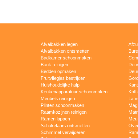
Afvalbakken legen
Afzu
Afvalbakken ontsmetten
Bur
Badkamer schoonmaken
Comp
Bank reinigen
Deu
Bedden opmaken
Deur
Fruitvliegjes bestrijden
Gord
Huishoudelijke hulp
Kan
Keukenapparatuur schoonmaken
Koff
Meubels reinigen
Lam
Plinten schoonmaken
Mag
Raamkozijnen reinigen
Matr
Ramen lappen
Meub
Schakelaars ontsmetten
Ove
Schimmel verwijderen
Rame