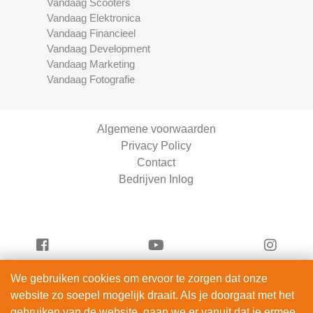
Vandaag Scooters
Vandaag Elektronica
Vandaag Financieel
Vandaag Development
Vandaag Marketing
Vandaag Fotografie
Algemene voorwaarden
Privacy Policy
Contact
Bedrijven Inlog
We gebruiken cookies om ervoor te zorgen dat onze
Serviceright Schoonmaak is onderdeel van
website zo soepel mogelijk draait. Als je doorgaat met het
ServiceRight B.V. | KVK 90914872
gebruiken van de website, gaan we er vanuit dat je ermee