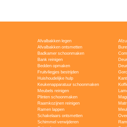
Afvalbakken legen
Afzu
Afvalbakken ontsmetten
Bur
Badkamer schoonmaken
Comp
Bank reinigen
Deu
Bedden opmaken
Deur
Fruitvliegjes bestrijden
Gord
Huishoudelijke hulp
Kan
Keukenapparatuur schoonmaken
Koff
Meubels reinigen
Lam
Plinten schoonmaken
Mag
Raamkozijnen reinigen
Matr
Ramen lappen
Meub
Schakelaars ontsmetten
Ove
Schimmel verwijderen
Rame