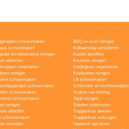
igkappen schoonmaken
BBQ en oven reinigen
eaus schoonmaken
Kalkaanslag verwijderen
uter en toetsenbord reinigen
Kasten afstoffen
ren afnemen
Keukens reinigen
knoppen ontsmetten
Kledingkast organiseren
ijnen reinigen
Koelkasten reinigen
toren schoonmaken
Lift schoonmaken
iezetapparaten schoonmaken
Schimmel- en vochtverwijder
ellen schoonmaken
Strijken van kleding
netron schoonmaken
Tapijt reinigen
as reinigen
Toiletten ontsmetten
els afstoffen
Trappenhuis dweilen
n schoonmaken
Trappenhuis stofzuigen
n ontvetten
Vaatwerk opruimen