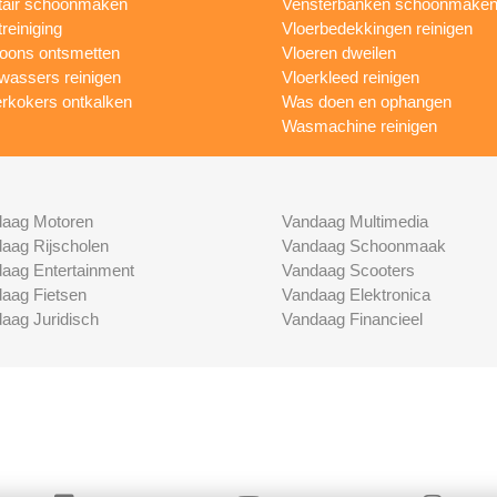
tair schoonmaken
Vensterbanken schoonmake
treiniging
Vloerbedekkingen reinigen
foons ontsmetten
Vloeren dweilen
wassers reinigen
Vloerkleed reinigen
rkokers ontkalken
Was doen en ophangen
Wasmachine reinigen
aag Motoren
Vandaag Multimedia
aag Rijscholen
Vandaag Schoonmaak
aag Entertainment
Vandaag Scooters
aag Fietsen
Vandaag Elektronica
aag Juridisch
Vandaag Financieel