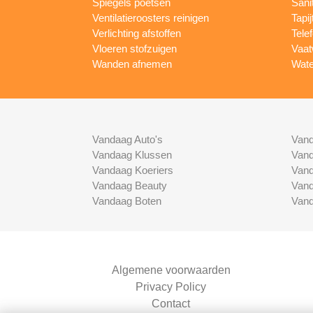
Spiegels poetsen
Sani
Ventilatieroosters reinigen
Tapij
Verlichting afstoffen
Tele
Vloeren stofzuigen
Vaat
Wanden afnemen
Wate
Vandaag Auto's
Vand
Vandaag Klussen
Vand
Vandaag Koeriers
Vand
Vandaag Beauty
Vand
Vandaag Boten
Vand
Algemene voorwaarden
Privacy Policy
Contact