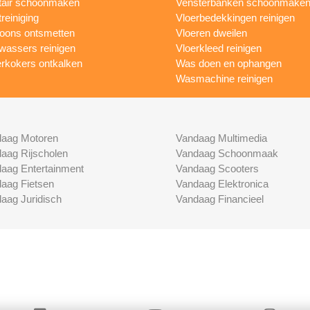
tair schoonmaken
Vensterbanken schoonmake
treiniging
Vloerbedekkingen reinigen
foons ontsmetten
Vloeren dweilen
wassers reinigen
Vloerkleed reinigen
rkokers ontkalken
Was doen en ophangen
Wasmachine reinigen
aag Motoren
Vandaag Multimedia
aag Rijscholen
Vandaag Schoonmaak
aag Entertainment
Vandaag Scooters
aag Fietsen
Vandaag Elektronica
aag Juridisch
Vandaag Financieel