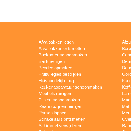
Afvalbakken legen
Afzu
Afvalbakken ontsmetten
Bur
Badkamer schoonmaken
Comp
Bank reinigen
Deu
Bedden opmaken
Deur
Fruitvliegjes bestrijden
Gord
Huishoudelijke hulp
Kan
Keukenapparatuur schoonmaken
Koff
Meubels reinigen
Lam
Plinten schoonmaken
Mag
Raamkozijnen reinigen
Matr
Ramen lappen
Meub
Schakelaars ontsmetten
Ove
Schimmel verwijderen
Rame