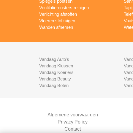
Spiegels poetsen
Sani
Ventilatieroosters reinigen
Tapij
Verlichting afstoffen
Tele
Vloeren stofzuigen
Vaat
Wanden afnemen
Wate
Vandaag Auto's
Vand
Vandaag Klussen
Vand
Vandaag Koeriers
Vand
Vandaag Beauty
Vand
Vandaag Boten
Vand
Algemene voorwaarden
Privacy Policy
Contact