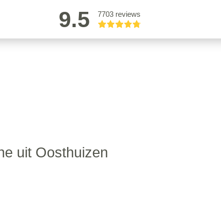
9.5
7703 reviews
jne uit Oosthuizen