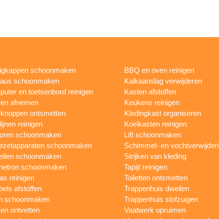
igkappen schoonmaken
BBQ en oven reinigen
eaus schoonmaken
Kalkaanslag verwijderen
uter en toetsenbord reinigen
Kasten afstoffen
ren afnemen
Keukens reinigen
knoppen ontsmetten
Kledingkast organiseren
ijnen reinigen
Koelkasten reinigen
toren schoonmaken
Lift schoonmaken
iezetapparaten schoonmaken
Schimmel- en vochtverwijder
ellen schoonmaken
Strijken van kleding
netron schoonmaken
Tapijt reinigen
as reinigen
Toiletten ontsmetten
els afstoffen
Trappenhuis dweilen
n schoonmaken
Trappenhuis stofzuigen
n ontvetten
Vaatwerk opruimen