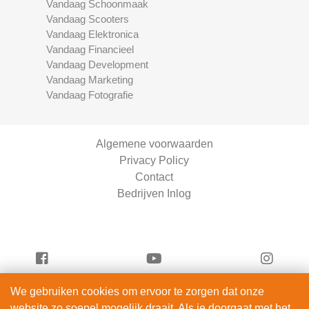
Vandaag Schoonmaak
Vandaag Scooters
Vandaag Elektronica
Vandaag Financieel
Vandaag Development
Vandaag Marketing
Vandaag Fotografie
Algemene voorwaarden
Privacy Policy
Contact
Bedrijven Inlog
We gebruiken cookies om ervoor te zorgen dat onze
Serviceright Schoonmaak is onderdeel van
website zo soepel mogelijk draait. Als je doorgaat met het