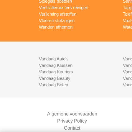
Spiegels poetsen
Sani
Ventilatieroosters reinigen
Tapij
Verlichting afstoffen
Tele
Vloeren stofzuigen
Vaat
Wanden afnemen
Wate
Vandaag Auto's
Vand
Vandaag Klussen
Vand
Vandaag Koeriers
Vand
Vandaag Beauty
Vand
Vandaag Boten
Vand
Algemene voorwaarden
Privacy Policy
Contact