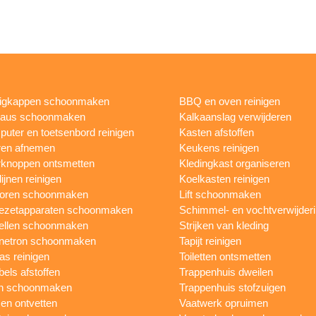
igkappen schoonmaken
BBQ en oven reinigen
eaus schoonmaken
Kalkaanslag verwijderen
uter en toetsenbord reinigen
Kasten afstoffen
ren afnemen
Keukens reinigen
knoppen ontsmetten
Kledingkast organiseren
ijnen reinigen
Koelkasten reinigen
toren schoonmaken
Lift schoonmaken
iezetapparaten schoonmaken
Schimmel- en vochtverwijder
ellen schoonmaken
Strijken van kleding
netron schoonmaken
Tapijt reinigen
as reinigen
Toiletten ontsmetten
els afstoffen
Trappenhuis dweilen
n schoonmaken
Trappenhuis stofzuigen
n ontvetten
Vaatwerk opruimen