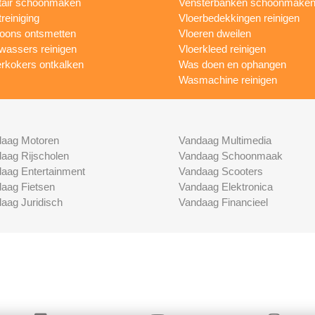
tair schoonmaken
Vensterbanken schoonmake
treiniging
Vloerbedekkingen reinigen
foons ontsmetten
Vloeren dweilen
wassers reinigen
Vloerkleed reinigen
rkokers ontkalken
Was doen en ophangen
Wasmachine reinigen
aag Motoren
Vandaag Multimedia
aag Rijscholen
Vandaag Schoonmaak
aag Entertainment
Vandaag Scooters
aag Fietsen
Vandaag Elektronica
aag Juridisch
Vandaag Financieel