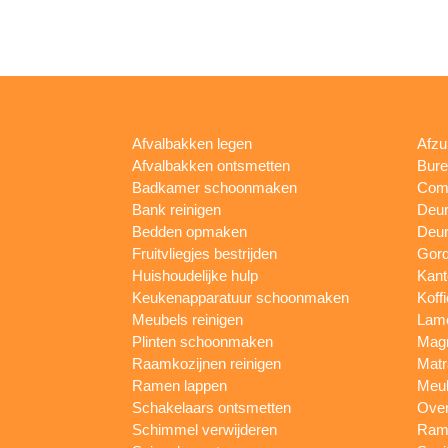
Afvalbakken legen
Afzu
Afvalbakken ontsmetten
Bur
Badkamer schoonmaken
Comp
Bank reinigen
Deu
Bedden opmaken
Deur
Fruitvliegjes bestrijden
Gord
Huishoudelijke hulp
Kan
Keukenapparatuur schoonmaken
Koff
Meubels reinigen
Lam
Plinten schoonmaken
Mag
Raamkozijnen reinigen
Matr
Ramen lappen
Meub
Schakelaars ontsmetten
Ove
Schimmel verwijderen
Rame