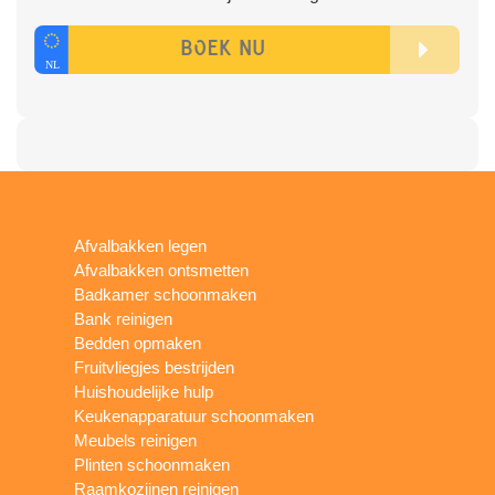
Afvalbakken legen
Afvalbakken ontsmetten
Badkamer schoonmaken
Bank reinigen
Bedden opmaken
Fruitvliegjes bestrijden
Huishoudelijke hulp
Keukenapparatuur schoonmaken
Meubels reinigen
Plinten schoonmaken
Raamkozijnen reinigen