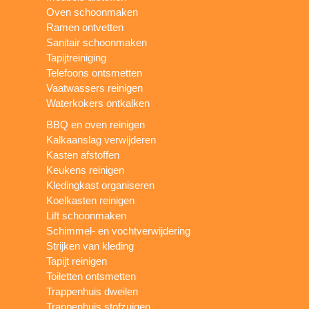
Oven schoonmaken
Ramen ontvetten
Sanitair schoonmaken
Tapijtreiniging
Telefoons ontsmetten
Vaatwassers reinigen
Waterkokers ontkalken
BBQ en oven reinigen
Kalkaanslag verwijderen
Kasten afstoffen
Keukens reinigen
Kledingkast organiseren
Koelkasten reinigen
Lift schoonmaken
Schimmel- en vochtverwijdering
Strijken van kleding
Tapijt reinigen
Toiletten ontsmetten
Trappenhuis dweilen
Trappenhuis stofzuigen