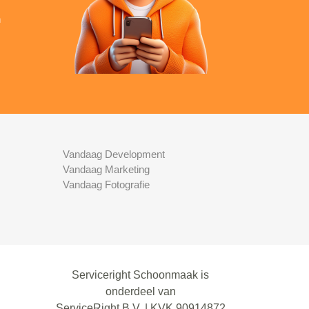
n
Vandaag Development
Vandaag Marketing
Vandaag Fotografie
Serviceright Schoonmaak is
onderdeel van
ServiceRight B.V. | KVK 90914872