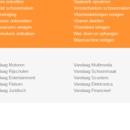
n ontvetten
Vaatwerk opruimen
tair schoonmaken
Vensterbanken schoonmake
treiniging
Vloerbedekkingen reinigen
foons ontsmetten
Vloeren dweilen
wassers reinigen
Vloerkleed reinigen
rkokers ontkalken
Was doen en ophangen
Wasmachine reinigen
aag Motoren
Vandaag Multimedia
aag Rijscholen
Vandaag Schoonmaak
aag Entertainment
Vandaag Scooters
aag Fietsen
Vandaag Elektronica
aag Juridisch
Vandaag Financieel