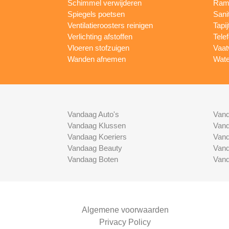
Schimmel verwijderen
Rame
Spiegels poetsen
Sani
Ventilatieroosters reinigen
Tapij
Verlichting afstoffen
Tele
Vloeren stofzuigen
Vaat
Wanden afnemen
Wate
Vandaag Auto's
Vand
Vandaag Klussen
Vand
Vandaag Koeriers
Vand
Vandaag Beauty
Vand
Vandaag Boten
Vand
Algemene voorwaarden
Privacy Policy