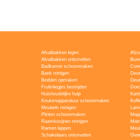
Afvalbakken legen
Afzu
Afvalbakken ontsmetten
Bur
Badkamer schoonmaken
Comp
Bank reinigen
Deu
Bedden opmaken
Deur
Fruitvliegjes bestrijden
Gord
Huishoudelijke hulp
Kan
Keukenapparatuur schoonmaken
Koff
Meubels reinigen
Lam
Plinten schoonmaken
Mag
Raamkozijnen reinigen
Matr
Ramen lappen
Meub
Schakelaars ontsmetten
Ove