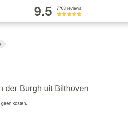
9.5
7703 reviews
n
 der Burgh uit Bilthoven
r geen kosten.