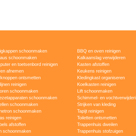
igkappen schoonmaken
BBQ en oven reinigen
eaus schoonmaken
Kalkaanslag verwijderen
uter en toetsenbord reinigen
Kasten afstoffen
ren afnemen
Keukens reinigen
knoppen ontsmetten
Kledingkast organiseren
ijnen reinigen
Koelkasten reinigen
toren schoonmaken
Lift schoonmaken
iezetapparaten schoonmaken
Schimmel- en vochtverwijder
ellen schoonmaken
Strijken van kleding
netron schoonmaken
Tapijt reinigen
as reinigen
Toiletten ontsmetten
els afstoffen
Trappenhuis dweilen
n schoonmaken
Trappenhuis stofzuigen