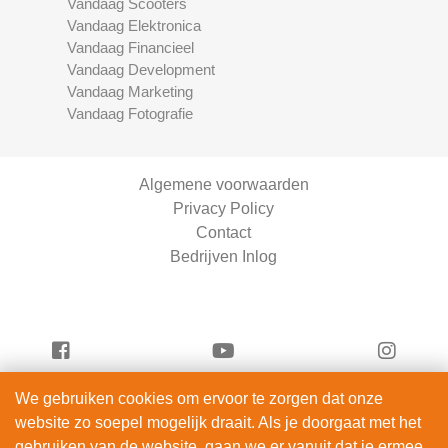
Vandaag Scooters
Vandaag Elektronica
Vandaag Financieel
Vandaag Development
Vandaag Marketing
Vandaag Fotografie
Algemene voorwaarden
Privacy Policy
Contact
Bedrijven Inlog
We gebruiken cookies om ervoor te zorgen dat onze
Serviceright Schoonmaak is onderdeel van
website zo soepel mogelijk draait. Als je doorgaat met het
ServiceRight B.V. | KVK 90914872
gebruiken van de website, gaan we er vanuit dat je ermee