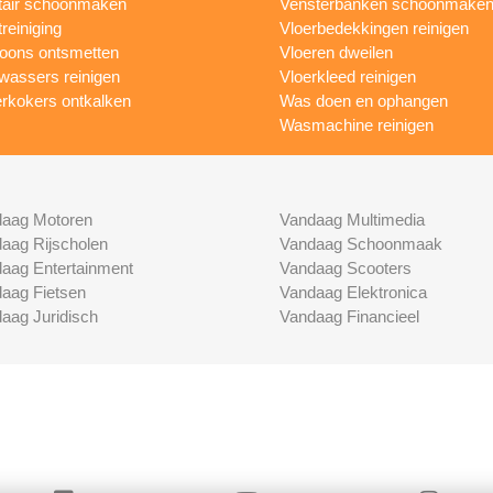
tair schoonmaken
Vensterbanken schoonmake
treiniging
Vloerbedekkingen reinigen
foons ontsmetten
Vloeren dweilen
wassers reinigen
Vloerkleed reinigen
rkokers ontkalken
Was doen en ophangen
Wasmachine reinigen
aag Motoren
Vandaag Multimedia
aag Rijscholen
Vandaag Schoonmaak
aag Entertainment
Vandaag Scooters
aag Fietsen
Vandaag Elektronica
aag Juridisch
Vandaag Financieel