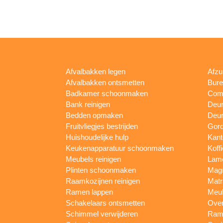
Afvalbakken legen
Afzu
Afvalbakken ontsmetten
Bur
Badkamer schoonmaken
Comp
Bank reinigen
Deu
Bedden opmaken
Deur
Fruitvliegjes bestrijden
Gord
Huishoudelijke hulp
Kan
Keukenapparatuur schoonmaken
Koff
Meubels reinigen
Lam
Plinten schoonmaken
Mag
Raamkozijnen reinigen
Matr
Ramen lappen
Meub
Schakelaars ontsmetten
Ove
Schimmel verwijderen
Rame