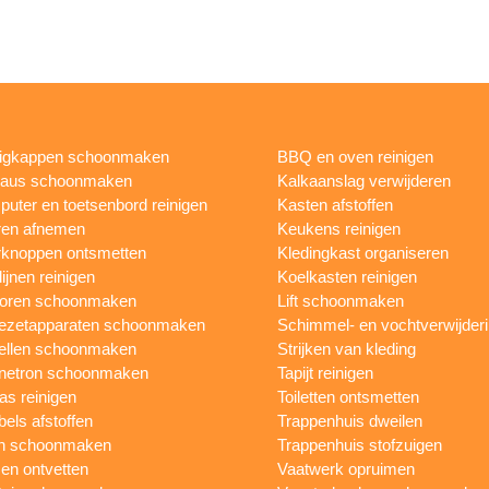
igkappen schoonmaken
BBQ en oven reinigen
eaus schoonmaken
Kalkaanslag verwijderen
uter en toetsenbord reinigen
Kasten afstoffen
ren afnemen
Keukens reinigen
knoppen ontsmetten
Kledingkast organiseren
ijnen reinigen
Koelkasten reinigen
toren schoonmaken
Lift schoonmaken
iezetapparaten schoonmaken
Schimmel- en vochtverwijder
ellen schoonmaken
Strijken van kleding
netron schoonmaken
Tapijt reinigen
as reinigen
Toiletten ontsmetten
els afstoffen
Trappenhuis dweilen
n schoonmaken
Trappenhuis stofzuigen
n ontvetten
Vaatwerk opruimen