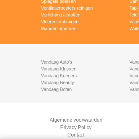
Spiegels poetsen
Sani
Ventilatieroosters reinigen
Tapij
Verlichting afstoffen
Tele
Vloeren stofzuigen
Vaat
Wanden afnemen
Wate
Vandaag Auto's
Vand
Vandaag Klussen
Vand
Vandaag Koeriers
Vand
Vandaag Beauty
Vand
Vandaag Boten
Vand
Algemene voorwaarden
Privacy Policy
Contact