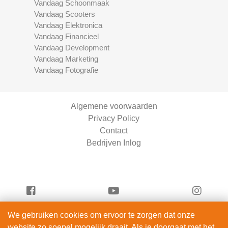
Vandaag Schoonmaak
Vandaag Scooters
Vandaag Elektronica
Vandaag Financieel
Vandaag Development
Vandaag Marketing
Vandaag Fotografie
Algemene voorwaarden
Privacy Policy
Contact
Bedrijven Inlog
We gebruiken cookies om ervoor te zorgen dat onze
Serviceright Schoonmaak is onderdeel van
website zo soepel mogelijk draait. Als je doorgaat met het