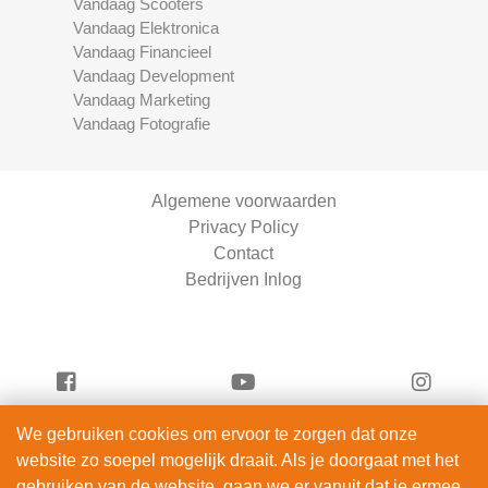
Vandaag Scooters
Vandaag Elektronica
Vandaag Financieel
Vandaag Development
Vandaag Marketing
Vandaag Fotografie
Algemene voorwaarden
Privacy Policy
Contact
Bedrijven Inlog
We gebruiken cookies om ervoor te zorgen dat onze
Serviceright Schoonmaak is onderdeel van
website zo soepel mogelijk draait. Als je doorgaat met het
ServiceRight B.V. | KVK 90914872
gebruiken van de website, gaan we er vanuit dat je ermee