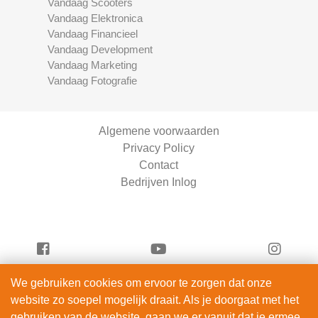
Vandaag Scooters
Vandaag Elektronica
Vandaag Financieel
Vandaag Development
Vandaag Marketing
Vandaag Fotografie
Algemene voorwaarden
Privacy Policy
Contact
Bedrijven Inlog
We gebruiken cookies om ervoor te zorgen dat onze
Serviceright Schoonmaak is onderdeel van
website zo soepel mogelijk draait. Als je doorgaat met het
ServiceRight B.V. | KVK 90914872
gebruiken van de website, gaan we er vanuit dat je ermee