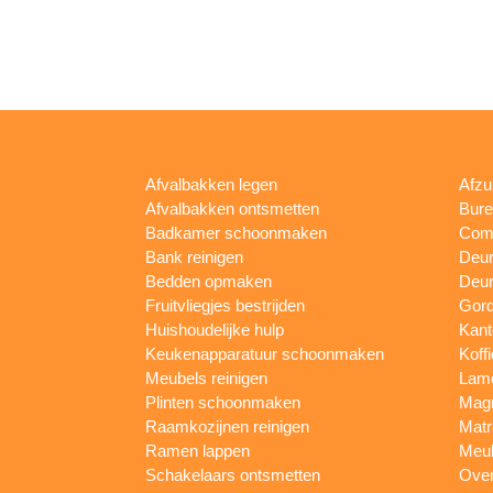
Afvalbakken legen
Afzu
Afvalbakken ontsmetten
Bur
Badkamer schoonmaken
Comp
Bank reinigen
Deu
Bedden opmaken
Deur
Fruitvliegjes bestrijden
Gord
Huishoudelijke hulp
Kan
Keukenapparatuur schoonmaken
Koff
Meubels reinigen
Lam
Plinten schoonmaken
Mag
Raamkozijnen reinigen
Matr
Ramen lappen
Meub
Schakelaars ontsmetten
Ove