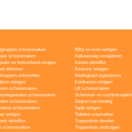
igkappen schoonmaken
BBQ en oven reinigen
eaus schoonmaken
Kalkaanslag verwijderen
uter en toetsenbord reinigen
Kasten afstoffen
ren afnemen
Keukens reinigen
knoppen ontsmetten
Kledingkast organiseren
ijnen reinigen
Koelkasten reinigen
toren schoonmaken
Lift schoonmaken
iezetapparaten schoonmaken
Schimmel- en vochtverwijder
ellen schoonmaken
Strijken van kleding
netron schoonmaken
Tapijt reinigen
as reinigen
Toiletten ontsmetten
els afstoffen
Trappenhuis dweilen
n schoonmaken
Trappenhuis stofzuigen