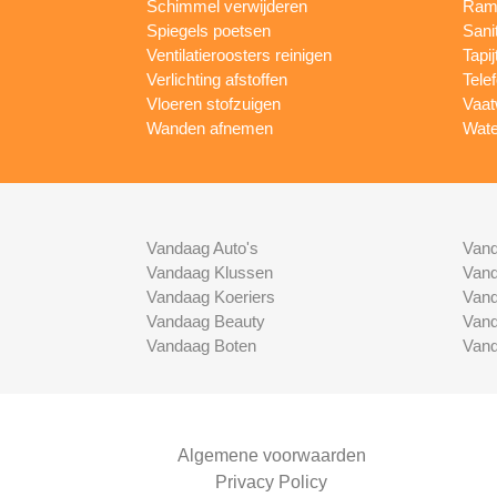
Schimmel verwijderen
Rame
Spiegels poetsen
Sani
Ventilatieroosters reinigen
Tapij
Verlichting afstoffen
Tele
Vloeren stofzuigen
Vaat
Wanden afnemen
Wate
Vandaag Auto's
Vand
Vandaag Klussen
Vand
Vandaag Koeriers
Vand
Vandaag Beauty
Vand
Vandaag Boten
Vand
Algemene voorwaarden
Privacy Policy