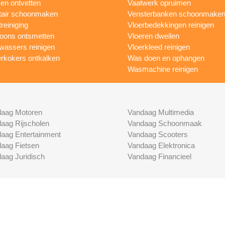
n ontvetten
Vaatwerk opruimen
tair schoonmaken
Vensterbanken schoonmake
treiniging
Vloerbedekkingen reinigen
foons ontsmetten
Vloeren dweilen
wassers reinigen
Vloerkleed reinigen
rkokers ontkalken
Was doen en ophangen
Wasmachine reinigen
aag Motoren
Vandaag Multimedia
aag Rijscholen
Vandaag Schoonmaak
aag Entertainment
Vandaag Scooters
aag Fietsen
Vandaag Elektronica
aag Juridisch
Vandaag Financieel