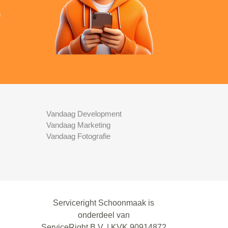
n
Vandaag Development
Vandaag Marketing
Vandaag Fotografie
Serviceright Schoonmaak is
onderdeel van
ServiceRight B.V. | KVK 90914872