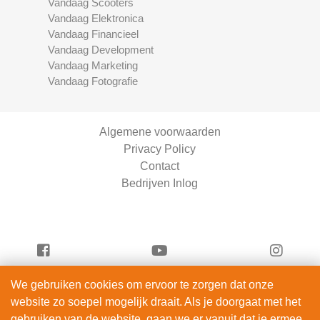
Vandaag Scooters
Vandaag Elektronica
Vandaag Financieel
Vandaag Development
Vandaag Marketing
Vandaag Fotografie
Algemene voorwaarden
Privacy Policy
Contact
Bedrijven Inlog
We gebruiken cookies om ervoor te zorgen dat onze
Serviceright Schoonmaak is onderdeel van
website zo soepel mogelijk draait. Als je doorgaat met het
ServiceRight B.V. | KVK 90914872
gebruiken van de website, gaan we er vanuit dat je ermee