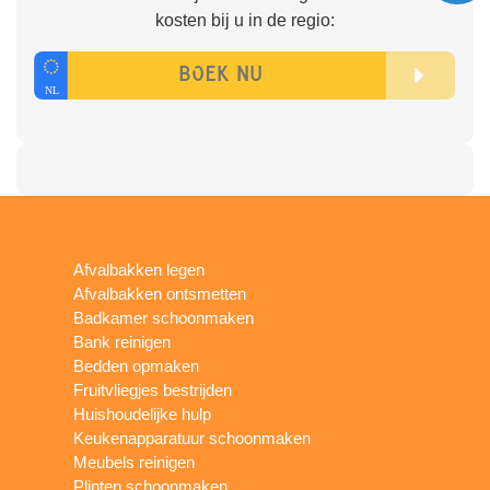
kosten bij u in de regio:
Afvalbakken legen
Afvalbakken ontsmetten
Badkamer schoonmaken
Bank reinigen
Bedden opmaken
Fruitvliegjes bestrijden
Huishoudelijke hulp
Keukenapparatuur schoonmaken
Meubels reinigen
Plinten schoonmaken