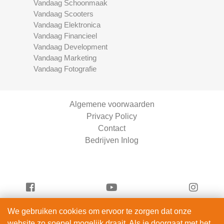
Vandaag Schoonmaak
Vandaag Scooters
Vandaag Elektronica
Vandaag Financieel
Vandaag Development
Vandaag Marketing
Vandaag Fotografie
Algemene voorwaarden
Privacy Policy
Contact
Bedrijven Inlog
We gebruiken cookies om ervoor te zorgen dat onze
Serviceright Schoonmaak is onderdeel van
website zo soepel mogelijk draait. Als je doorgaat met het