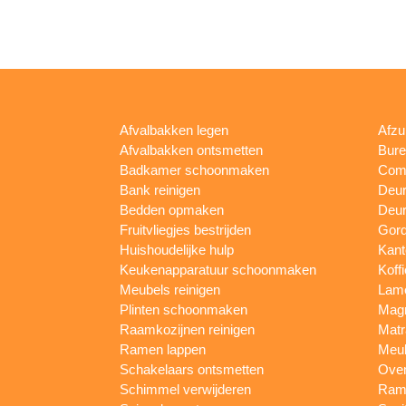
Afvalbakken legen
Afzu
Afvalbakken ontsmetten
Bur
Badkamer schoonmaken
Comp
Bank reinigen
Deu
Bedden opmaken
Deur
Fruitvliegjes bestrijden
Gord
Huishoudelijke hulp
Kan
Keukenapparatuur schoonmaken
Koff
Meubels reinigen
Lam
Plinten schoonmaken
Mag
Raamkozijnen reinigen
Matr
Ramen lappen
Meub
Schakelaars ontsmetten
Ove
Schimmel verwijderen
Rame