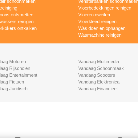
tair schoonmaken
Vensterbanken schoonmake
treiniging
Vloerbedekkingen reinigen
foons ontsmetten
Vloeren dweilen
wassers reinigen
Vloerkleed reinigen
rkokers ontkalken
Was doen en ophangen
Wasmachine reinigen
aag Motoren
Vandaag Multimedia
aag Rijscholen
Vandaag Schoonmaak
aag Entertainment
Vandaag Scooters
aag Fietsen
Vandaag Elektronica
aag Juridisch
Vandaag Financieel