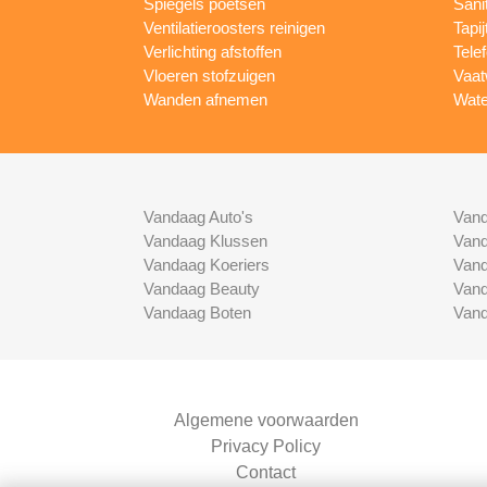
Spiegels poetsen
Sani
Ventilatieroosters reinigen
Tapij
Verlichting afstoffen
Tele
Vloeren stofzuigen
Vaat
Wanden afnemen
Wate
Vandaag Auto's
Vand
Vandaag Klussen
Vand
Vandaag Koeriers
Vand
Vandaag Beauty
Vand
Vandaag Boten
Vand
Algemene voorwaarden
Privacy Policy
Contact