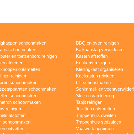
igkappen schoonmaken
BBQ en oven reinigen
eaus schoonmaken
Kalkaanslag verwijderen
uter en toetsenbord reinigen
Kasten afstoffen
ren afnemen
Keukens reinigen
knoppen ontsmetten
Kledingkast organiseren
ijnen reinigen
Koelkasten reinigen
toren schoonmaken
Lift schoonmaken
iezetapparaten schoonmaken
Schimmel- en vochtverwijder
ellen schoonmaken
Strijken van kleding
netron schoonmaken
Tapijt reinigen
as reinigen
Toiletten ontsmetten
els afstoffen
Trappenhuis dweilen
n schoonmaken
Trappenhuis stofzuigen
n ontvetten
Vaatwerk opruimen