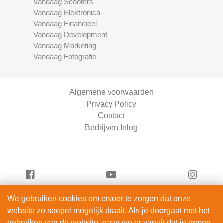
Vandaag Scooters
Vandaag Elektronica
Vandaag Financieel
Vandaag Development
Vandaag Marketing
Vandaag Fotografie
Algemene voorwaarden
Privacy Policy
Contact
Bedrijven Inlog
We gebruiken cookies om ervoor te zorgen dat onze
Serviceright Schoonmaak is onderdeel van
website zo soepel mogelijk draait. Als je doorgaat met het
ServiceRight B.V. | KVK 90914872
gebruiken van de website, gaan we er vanuit dat je ermee