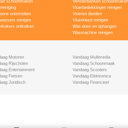
tair schoonmaken
Vensterbanken schoonmake
treiniging
Vloerbedekkingen reinigen
foons ontsmetten
Vloeren dweilen
wassers reinigen
Vloerkleed reinigen
rkokers ontkalken
Was doen en ophangen
Wasmachine reinigen
aag Motoren
Vandaag Multimedia
aag Rijscholen
Vandaag Schoonmaak
aag Entertainment
Vandaag Scooters
aag Fietsen
Vandaag Elektronica
aag Juridisch
Vandaag Financieel