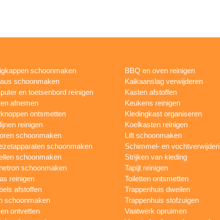
igkappen schoonmaken
BBQ en oven reinigen
eaus schoonmaken
Kalkaanslag verwijderen
uter en toetsenbord reinigen
Kasten afstoffen
ren afnemen
Keukens reinigen
knoppen ontsmetten
Kledingkast organiseren
ijnen reinigen
Koelkasten reinigen
toren schoonmaken
Lift schoonmaken
iezetapparaten schoonmaken
Schimmel- en vochtverwijder
ellen schoonmaken
Strijken van kleding
netron schoonmaken
Tapijt reinigen
as reinigen
Toiletten ontsmetten
els afstoffen
Trappenhuis dweilen
n schoonmaken
Trappenhuis stofzuigen
n ontvetten
Vaatwerk opruimen