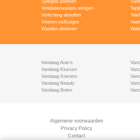
Spiegels poetsen
Sani
Ventilatieroosters reinigen
Tapij
Verlichting afstoffen
Tele
Vloeren stofzuigen
Vaat
Wanden afnemen
Wate
Vandaag Auto's
Vand
Vandaag Klussen
Vand
Vandaag Koeriers
Vand
Vandaag Beauty
Vand
Vandaag Boten
Vand
Algemene voorwaarden
Privacy Policy
Contact