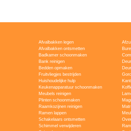
Afvalbakken legen
Afzu
Afvalbakken ontsmetten
Bur
Badkamer schoonmaken
Comp
Bank reinigen
Deu
Bedden opmaken
Deur
Fruitvliegjes bestrijden
Gord
Huishoudelijke hulp
Kan
Keukenapparatuur schoonmaken
Koff
Meubels reinigen
Lam
Plinten schoonmaken
Mag
Raamkozijnen reinigen
Matr
Ramen lappen
Meub
Schakelaars ontsmetten
Ove
Schimmel verwijderen
Rame