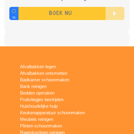
Afvalbakken legen
Afvalbakken ontsmetten
Badkamer schoonmaken
Bank reinigen
Bedden opmaken
Fruitvliegjes bestrijden
Huishoudelijke hulp
Keukenapparatuur schoonmaken
Meubels reinigen
Plinten schoonmaken
Raamkozijnen reinigen