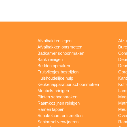
Afvalbakken legen
Afzu
Afvalbakken ontsmetten
Bur
Badkamer schoonmaken
Comp
Bank reinigen
Deu
Bedden opmaken
Deur
Fruitvliegjes bestrijden
Gord
Huishoudelijke hulp
Kan
Keukenapparatuur schoonmaken
Koff
Meubels reinigen
Lam
Plinten schoonmaken
Mag
Raamkozijnen reinigen
Matr
Ramen lappen
Meub
Schakelaars ontsmetten
Ove
Schimmel verwijderen
Rame