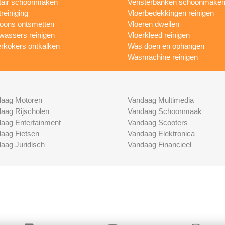
tair schoonmaken
Vensterbanken schoonmake
treiniging
Vloerbedekkingen reinigen
foons ontsmetten
Vloeren dweilen
wassers reinigen
Vloerkleed reinigen
rkokers ontkalken
Was doen en ophangen
Wasmachine reinigen
aag Motoren
Vandaag Multimedia
aag Rijscholen
Vandaag Schoonmaak
aag Entertainment
Vandaag Scooters
aag Fietsen
Vandaag Elektronica
aag Juridisch
Vandaag Financieel