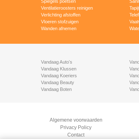
Spiegels poetsen
Sani
Ventilatieroosters reinigen
Tapij
Verlichting afstoffen
Tele
Vloeren stofzuigen
Vaat
Wanden afnemen
Wate
Vandaag Auto's
Vand
Vandaag Klussen
Vand
Vandaag Koeriers
Vand
Vandaag Beauty
Vand
Vandaag Boten
Vand
Algemene voorwaarden
Privacy Policy
Contact