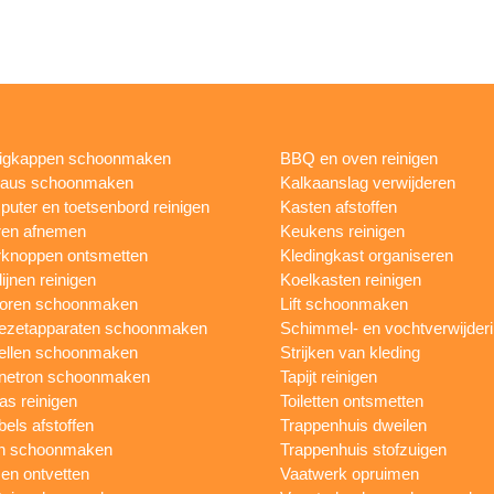
igkappen schoonmaken
BBQ en oven reinigen
eaus schoonmaken
Kalkaanslag verwijderen
uter en toetsenbord reinigen
Kasten afstoffen
ren afnemen
Keukens reinigen
knoppen ontsmetten
Kledingkast organiseren
ijnen reinigen
Koelkasten reinigen
toren schoonmaken
Lift schoonmaken
iezetapparaten schoonmaken
Schimmel- en vochtverwijder
ellen schoonmaken
Strijken van kleding
netron schoonmaken
Tapijt reinigen
as reinigen
Toiletten ontsmetten
els afstoffen
Trappenhuis dweilen
n schoonmaken
Trappenhuis stofzuigen
n ontvetten
Vaatwerk opruimen