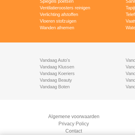
Spiegels poetsen
Sani
Ventilatieroosters reinigen
Tapij
Verlichting afstoffen
Tele
Vloeren stofzuigen
Vaat
Wanden afnemen
Wate
Vandaag Auto's
Vand
Vandaag Klussen
Vand
Vandaag Koeriers
Vand
Vandaag Beauty
Vand
Vandaag Boten
Vand
Algemene voorwaarden
Privacy Policy
Contact