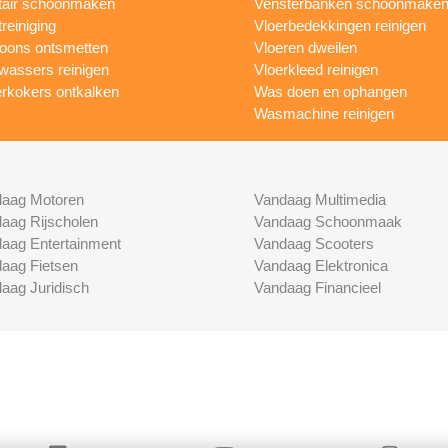
tair schoonmaken
Vensterbanken schoonmake
treiniging
Vloerbedekkingen reinigen
foons ontsmetten
Vloeren dweilen
wassers reinigen
Vloerkleed reinigen
rkokers ontkalken
Was doen en ophangen
Wasmachine reinigen
aag Motoren
Vandaag Multimedia
aag Rijscholen
Vandaag Schoonmaak
aag Entertainment
Vandaag Scooters
aag Fietsen
Vandaag Elektronica
aag Juridisch
Vandaag Financieel