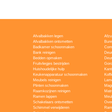
Afvalbakken legen
Afzu
Afvalbakken ontsmetten
Bur
Badkamer schoonmaken
Comp
Bank reinigen
Deu
Bedden opmaken
Deur
Fruitvliegjes bestrijden
Gord
Huishoudelijke hulp
Kan
Keukenapparatuur schoonmaken
Koff
Meubels reinigen
Lam
Plinten schoonmaken
Mag
Raamkozijnen reinigen
Matr
Ramen lappen
Meub
Schakelaars ontsmetten
Ove
Schimmel verwijderen
Rame