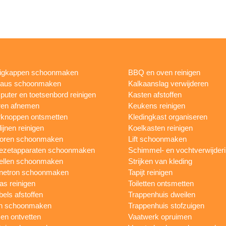
igkappen schoonmaken
BBQ en oven reinigen
eaus schoonmaken
Kalkaanslag verwijderen
uter en toetsenbord reinigen
Kasten afstoffen
ren afnemen
Keukens reinigen
knoppen ontsmetten
Kledingkast organiseren
ijnen reinigen
Koelkasten reinigen
toren schoonmaken
Lift schoonmaken
iezetapparaten schoonmaken
Schimmel- en vochtverwijder
ellen schoonmaken
Strijken van kleding
netron schoonmaken
Tapijt reinigen
as reinigen
Toiletten ontsmetten
els afstoffen
Trappenhuis dweilen
n schoonmaken
Trappenhuis stofzuigen
n ontvetten
Vaatwerk opruimen