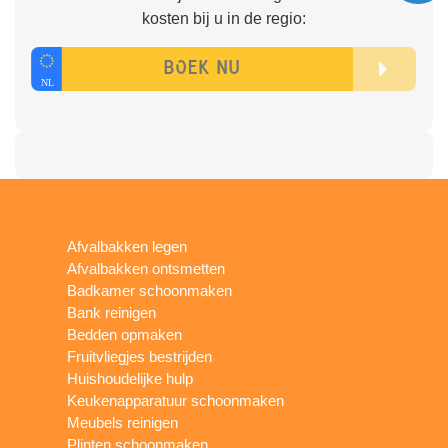
kosten bij u in de regio:
Afvalbakken legen
Afvalbakken ontsmetten
Badkamer schoonmaken
Bank reinigen
Bedden opmaken
Fruitvliegjes bestrijden
Huishoudelijke hulp
Keukenapparatuur schoonmaken
Meubels reinigen
Plinten schoonmaken